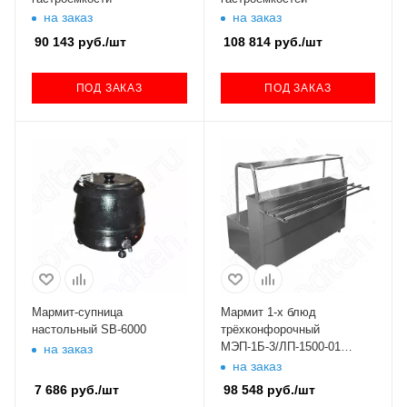
на заказ
на заказ
90 143
руб.
/шт
108 814
руб.
/шт
ПОД ЗАКАЗ
ПОД ЗАКАЗ
Мармит-супница
Мармит 1-х блюд
настольный SB-6000
трёхконфорочный
МЭП-1Б-3/ЛП-1500-01
на заказ
(Лира-Профи)
на заказ
7 686
руб.
/шт
98 548
руб.
/шт