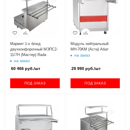
Мармит 1-х блюд
Модуль нейтральный
двухконфорочный МЭПС2-
МН-70КМ (Аста) Абат
11/7Н (Мастер) Rada
на заказ
на заказ
60 466
руб.
/шт
29 990
руб.
/шт
ПОД ЗАКАЗ
ПОД ЗАКАЗ