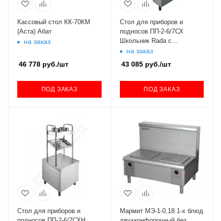
Кассовый стол КК-70КМ
Стол для приборов и
(Аста) Абат
подносов ПП-2-6/7СХ
Школьник Rada с
на заказ
хлебницей
на заказ
46 778
руб.
/шт
43 085
руб.
/шт
ПОД ЗАКАЗ
ПОД ЗАКАЗ
Стол для приборов и
Мармит МЭ-1-0,18 1-х блюд
подносов ПП-2-6/7СХН
двухконфорочный без