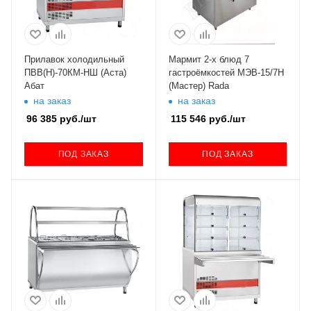
Прилавок холодильный
Мармит 2-х блюд 7
ПВВ(Н)-70КМ-НШ (Аста)
гастроёмкостей МЭВ-15/7Н
Абат
(Мастер) Rada
на заказ
на заказ
96 385
руб.
/шт
115 546
руб.
/шт
ПОД ЗАКАЗ
ПОД ЗАКАЗ