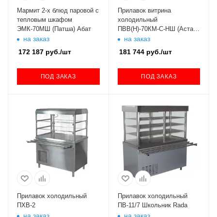
Мармит 2-х блюд паровой с
Прилавок витрина
тепловым шкафом
холодильный
ЭМК-70МШ (Патша) Абат
ПВВ(Н)-70КМ-C-НШ (Аста)
Абат
на заказ
на заказ
172 187
руб.
/шт
181 744
руб.
/шт
ПОД ЗАКАЗ
ПОД ЗАКАЗ
Прилавок холодильный
Прилавок холодильный
ПХВ-2
ПВ-11/7 Школьник Rada
на заказ
на заказ