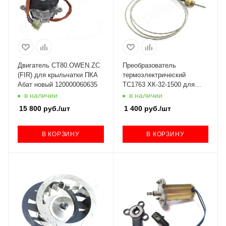
Двигатель CT80.OWEN.ZC
Преобразователь
(FIR) для крыльчатки ПКА
термоэлектрический
Абат новый 120000060635
ТС1763 ХК-32-1500 для
ПКА и МПК (в ванну) Абат
в наличии
в наличии
15 800
руб.
/шт
1 400
руб.
/шт
В КОРЗИНУ
В КОРЗИНУ