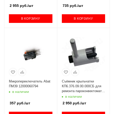
2 955
руб.
/шт
735
руб.
/шт
В КОРЗИНУ
В КОРЗИНУ
Микропереключатель Abat
Съёмник крыльчатки
ПМ39 12000060794
КП6.376.09.00.000СБ для
ремонта пароконвектомата
в наличии
ПКА Абат
в наличии
357
руб.
/шт
2 950
руб.
/шт