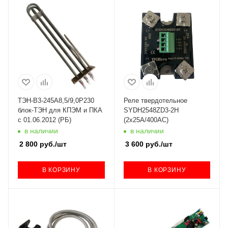
ТЭН-В3-245А8,5/9,0Р230
Реле твердотельное
блок-ТЭН для КПЭМ и ПКА
SYDH2548ZD3-2Н
с 01.06.2012 (РБ)
(2х25A/400AC)
в наличии
в наличии
2 800
руб.
/шт
3 600
руб.
/шт
В КОРЗИНУ
В КОРЗИНУ