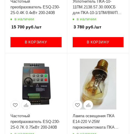
Частотный
Уплотнитель ПКА-10-
преобразователь ESQ-230-
11ПМ.2138.57.30.000СБ
2S-0.4K 0.4кВт 200-240В
для ПКА-10-1/1ПМ/ВМ/ПП
Абат (с 2010 года) код
в наличии
в наличии
100000008075
15 700
руб.
/шт
3 780
руб.
/шт
В КОРЗИНУ
В КОРЗИНУ
Частотный
Лампа освещения ПКА
преобразователь ESQ-230-
Е14-220 V-25W
2S-0.7K 0.75кВт 200-240В
пароконвектомата ПКА
Абат 120000060475
в наличии
в наличии