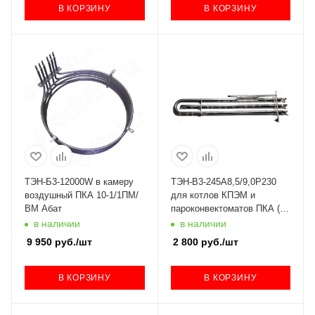
В КОРЗИНУ
В КОРЗИНУ
ТЭН-Б3-12000W в камеру
ТЭН-В3-245А8,5/9,0Р230
воздушный ПКА 10-1/1ПМ/
для котлов КПЭМ и
ВМ Абат
пароконвектоматов ПКА (с
01.06.2012)
в наличии
в наличии
9 950
руб.
/шт
2 800
руб.
/шт
В КОРЗИНУ
В КОРЗИНУ