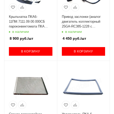
Крыльчатка ПКА6-
Привод заслонки (аналог
11ПМ.7111.09.00.000СБ
двигатель коллекторный
пароконвектомата ПКА
25GA-RC385-1228 с
Абат
резистором)
в наличии
в наличии
8 900
руб.
/шт
4 450
руб.
/шт
В КОРЗИНУ
В КОРЗИНУ