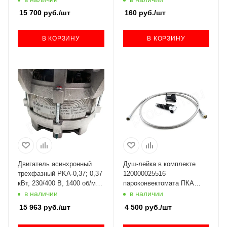
15 700
руб.
/шт
160
руб.
/шт
В КОРЗИНУ
В КОРЗИНУ
Двигатель асинхронный
Душ-лейка в комплекте
трехфазный PKA-0,37; 0,37
120000025516
кВт, 230/400 В, 1400 об/мин
пароконвектомата ПКА
12007001616
Абат
в наличии
в наличии
15 963
руб.
/шт
4 500
руб.
/шт