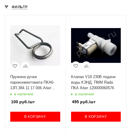
ФИЛЬТР
Пружина ручки
Клапан V18 230В подачи
пароконвектомата ПКА6-
воды КЭНД, ПММ Rada
13П.384.11.17.006 Абат
ПКА Абат 120000060576
120000060469
в наличии
в наличии
100
руб.
/шт
495
руб.
/шт
В КОРЗИНУ
В КОРЗИНУ