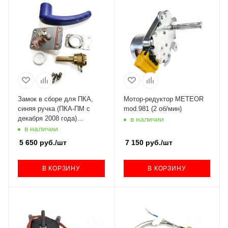
Замок в сборе для ПКА,
Мотор-редуктор METEOR
синяя ручка (ПКА-ПМ с
mod.981 (2 об/мин)
декабря 2008 года)
в наличии
110000006861 Абат
в наличии
5 650
руб.
/шт
7 150
руб.
/шт
В КОРЗИНУ
В КОРЗИНУ