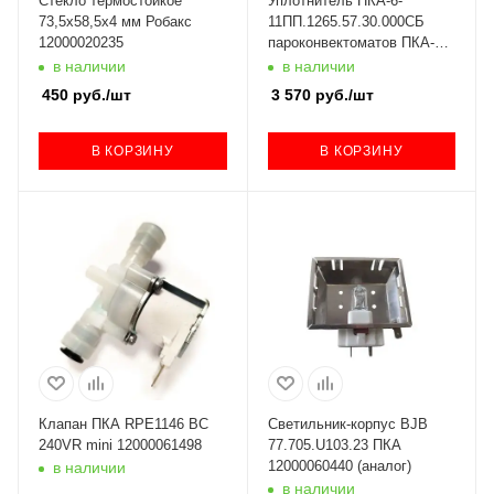
Стекло термостойкое
Уплотнитель ПКА-6-
73,5х58,5х4 мм Робакс
11ПП.1265.57.30.000СБ
12000020235
пароконвектоматов ПКА-6-
1/1ПМ/ВМ/ПП Абат (с 2010
в наличии
в наличии
г.)
450
руб.
/шт
3 570
руб.
/шт
В КОРЗИНУ
В КОРЗИНУ
Клапан ПКА RPE1146 BC
Светильник-корпус BJB
240VR mini 12000061498
77.705.U103.23 ПКА
12000060440 (аналог)
в наличии
в наличии