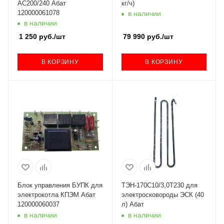
AC200/240 Абат
кг/ч)
120000061078
в наличии
в наличии
1 250
руб.
/шт
79 990
руб.
/шт
В КОРЗИНУ
В КОРЗИНУ
Блок управления БУПК для
ТЭН-170С10/3,0Т230 для
электрокотла КПЭМ Абат
электросковороды ЭСК (40
120000060037
л) Абат
в наличии
в наличии