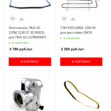
Уплотнитель ПКА-10-
ТЭН KRS1095A 1200 Вт
11ПМ.2138.57.30.000СБ
для расстойки UNOX
для ПКА-10-1/1ПМ/ВМ/ПП
в наличии
Абат (с 2010 года) код
в наличии
100000008075
3 780
руб.
/шт
2 350
руб.
/шт
В КОРЗИНУ
В КОРЗИНУ