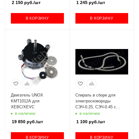
2 150
руб.
/шт
1 245
руб.
/шт
В КОРЗИНУ
В КОРЗИНУ
Двигатель UNOX
Спираль в сборе для
KMT1012A для
электросковороды
XEBC/XEVC
СЭЧ-0.25, СЭЧ-0.45 с
изоляторами
в наличии
в наличии
19 850
руб.
/шт
1 100
руб.
/шт
В КОРЗИНУ
В КОРЗИНУ