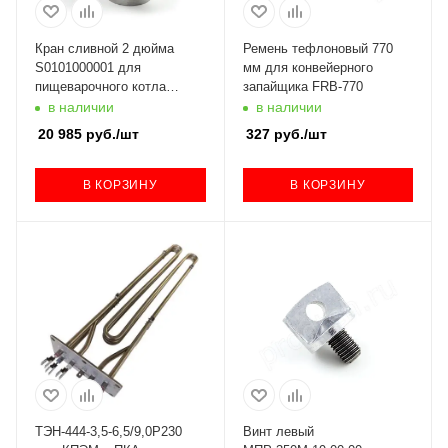
Кран сливной 2 дюйма
Ремень тефлоновый 770
S0101000001 для
мм для конвейерного
пищеварочного котла
запайщика FRB-770
КПЭМ 120000025714
в наличии
в наличии
20 985
руб.
/шт
327
руб.
/шт
В КОРЗИНУ
В КОРЗИНУ
ТЭН-444-3,5-6,5/9,0Р230
Винт левый