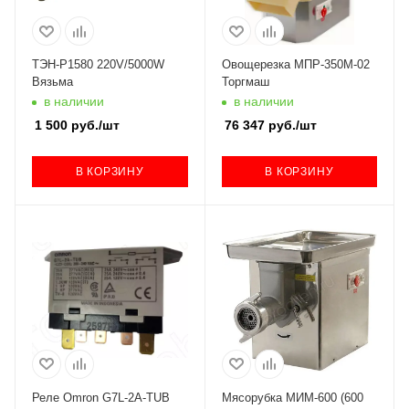
ТЭН-Р1580 220V/5000W
Овощерезка МПР-350М-02
Вязьма
Торгмаш
в наличии
в наличии
1 500
руб.
/шт
76 347
руб.
/шт
В КОРЗИНУ
В КОРЗИНУ
Реле Omron G7L-2A-TUB
Мясорубка МИМ-600 (600