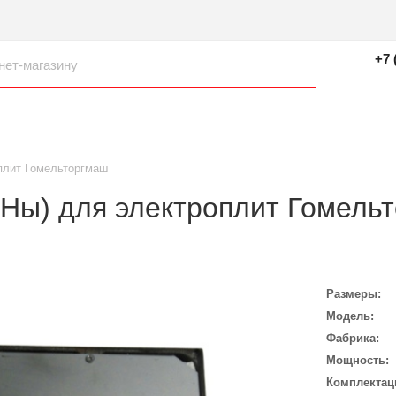
+7 
оплит Гомельторгмаш
ЭНы) для электроплит Гомель
Размеры
Модель
Фабрика
Мощность
Комплектац