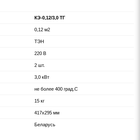
КЭ-0,12/3,0 ТГ
0,12 м2
ТЭН
220 В
2 шт.
3,0 кВт
не более 400 град.С
15 кг
417x295 мм
Беларусь