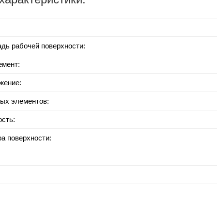
дь рабочей поверхности:
емент:
жение:
ых элементов:
сть:
а поверхности: