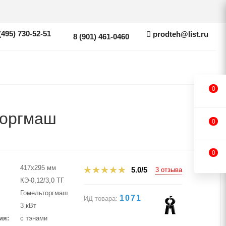
(495) 730-52-51
prodteh@list.ru
8 (901) 461-0460
0
торгмаш
0
0
417х295 мм
5.0/5
3 отзыва
КЭ-0,12/3,0 ТГ
Гомельторгмаш
1071
ИД товара:
3 кВт
ия
с тэнами