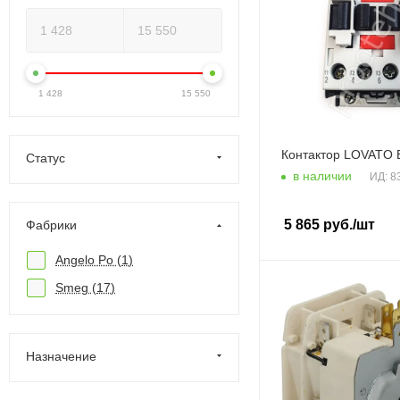
1 428
15 550
Контактор LOVATO
Статус
в наличии
ИД: 8
5 865
руб.
/шт
Фабрики
Angelo Po (
1
)
Smeg (
17
)
Назначение