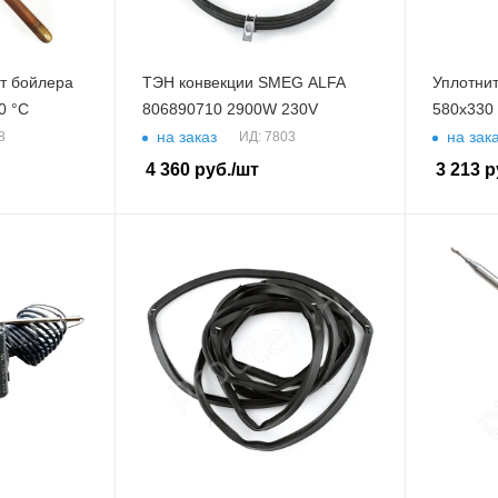
т бойлера
ТЭН конвекции SMEG ALFA
Уплотнит
0 °C
806890710 2900W 230V
580x330
на заказ
на зак
8
ИД: 7803
4 360
руб.
/шт
3 213
р