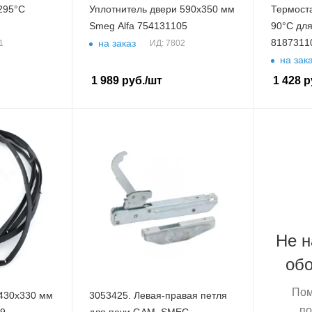
295°C
Уплотнитель двери 590х350 мм
Термост
Smeg Alfa 754131105
90°С дл
8187311
на заказ
1
ИД: 7802
на зак
1 989
руб.
/шт
1 428
р
Не 
об
Пом
 430х330 мм
3053425. Левая-правая петля
по
19
для печи GAM, SMEG,