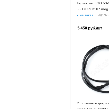
Термостат EGO 50-
55.17059.310 Smeg
на заказ
ИД: 768
5 450
руб.
/шт
Уплотнитель двери
Smeg Alfa 7541305