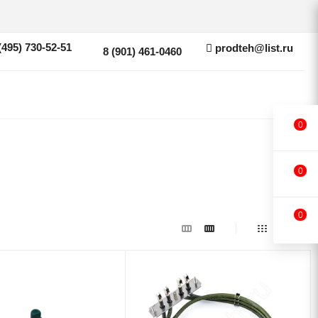
(495) 730-52-51
prodteh@list.ru
8 (901) 461-0460
0
0
0