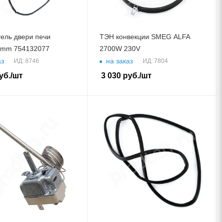
ель двери печи
ТЭН конвекции SMEG ALFA
 mm 754132077
2700W 230V
аз
на заказ
ИД: 8746
ИД: 7804
уб.
/шт
3 030
руб.
/шт