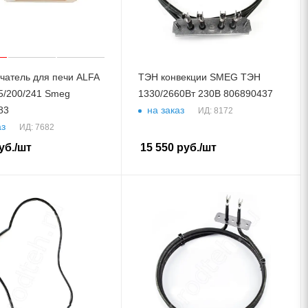
чатель для печи ALFA
ТЭН конвекции SMEG ТЭН
5/200/241 Smeg
1330/2660Вт 230В 806890437
83
на заказ
ИД: 8172
аз
ИД: 7682
уб.
/шт
15 550
руб.
/шт