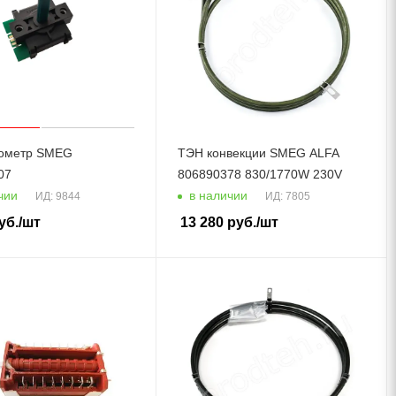
ометр SMEG
ТЭН конвекции SMEG ALFA
07
806890378 830/1770W 230V
чии
в наличии
ИД: 9844
ИД: 7805
уб.
/шт
13 280
руб.
/шт