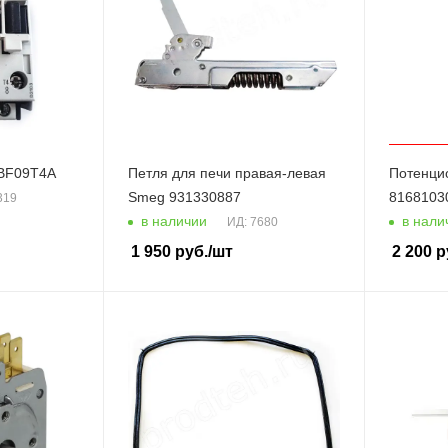
 BF09T4A
Петля для печи правая-левая
Потенци
Smeg 931330887
8168103
319
в наличии
в нали
ИД: 7680
1 950
руб.
/шт
2 200
р