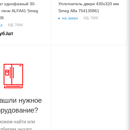
ат однофазный 30-
Уплотнитель двери 430х320 мм
я печи ALFA41 Smeg
Smeg Alfa 754130861
06
на заказ
ИД: 7800
аз
ИД: 7684
уб.
/шт
нашли нужное
орудование?
ожем найти или
дберем аналог