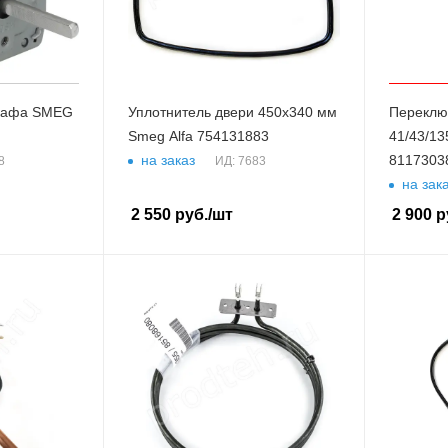
шкафа SMEG
Уплотнитель двери 450x340 мм
Переклю
Smeg Alfa 754131883
41/43/13
8117303
на заказ
8
ИД: 7683
на зак
2 550
руб.
/шт
2 900
р