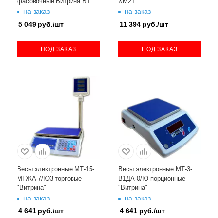
фасовочные Витрина В1
ХМ21
на заказ
на заказ
5 049
руб.
/шт
11 394
руб.
/шт
ПОД ЗАКАЗ
ПОД ЗАКАЗ
Весы электронные МТ-15-
Весы электронные МТ-3-
МГЖА-7/Ю3 торговые
В1ДА-0/Ю порционные
″Витрина″
″Витрина″
на заказ
на заказ
4 641
руб.
/шт
4 641
руб.
/шт