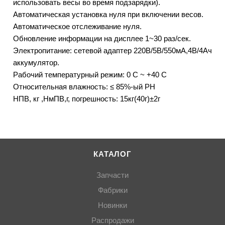
использовать весы во время подзарядки).
Автоматическая установка нуля при включении весов.
Автоматическое отслеживание нуля.
Обновление информации на дисплее 1~30 раз/сек.
Электропитание: сетевой адаптер 220В/5В/550мА,4В/4Ач
аккумулятор.
Рабочий температурный режим: 0 С ~ +40 С
Относительная влажность: ≤ 85%-ый PH
НПВ, кг ,НмПВ,г, погрешность: 15кг(40г)±2г
КАТАЛОГ
Запчасти
Фабрики
Новинки
Распродажи