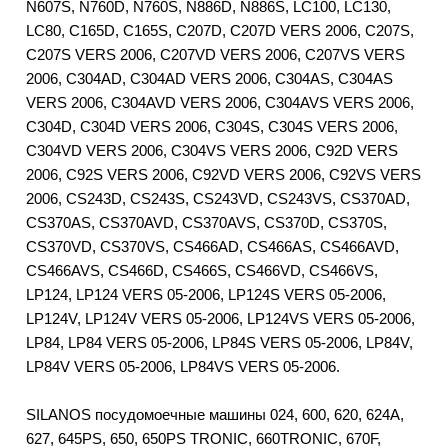
N607S, N760D, N760S, N886D, N886S, LC100, LC130,
LC80, C165D, C165S, C207D, C207D VERS 2006, C207S,
C207S VERS 2006, C207VD VERS 2006, C207VS VERS
2006, C304AD, C304AD VERS 2006, C304AS, C304AS
VERS 2006, C304AVD VERS 2006, C304AVS VERS 2006,
C304D, C304D VERS 2006, C304S, C304S VERS 2006,
C304VD VERS 2006, C304VS VERS 2006, C92D VERS
2006, C92S VERS 2006, C92VD VERS 2006, C92VS VERS
2006, CS243D, CS243S, CS243VD, CS243VS, CS370AD,
CS370AS, CS370AVD, CS370AVS, CS370D, CS370S,
CS370VD, CS370VS, CS466AD, CS466AS, CS466AVD,
CS466AVS, CS466D, CS466S, CS466VD, CS466VS,
LP124, LP124 VERS 05-2006, LP124S VERS 05-2006,
LP124V, LP124V VERS 05-2006, LP124VS VERS 05-2006,
LP84, LP84 VERS 05-2006, LP84S VERS 05-2006, LP84V,
LP84V VERS 05-2006, LP84VS VERS 05-2006.
SILANOS посудомоечные машины 024, 600, 620, 624A,
627, 645PS, 650, 650PS TRONIC, 660TRONIC, 670F,