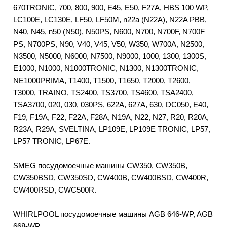
670TRONIC, 700, 800, 900, E45, E50, F27A, HBS 100 WP,
LC100E, LC130E, LF50, LF50M, n22a (N22A), N22A PBB,
N40, N45, n50 (N50), N50PS, N600, N700, N700F, N700F
PS, N700PS, N90, V40, V45, V50, W350, W700A, N2500,
N3500, N5000, N6000, N7500, N9000, 1000, 1300, 1300S,
E1000, N1000, N1000TRONIC, N1300, N1300TRONIC,
NE1000PRIMA, T1400, T1500, T1650, T2000, T2600,
T3000, TRAINO, TS2400, TS3700, TS4600, TSA2400,
TSA3700, 020, 030, 030PS, 622A, 627A, 630, DC050, E40,
F19, F19A, F22, F22A, F28A, N19A, N22, N27, R20, R20A,
R23A, R29A, SVELTINA, LP109E, LP109E TRONIC, LP57,
LP57 TRONIC, LP67E.
SMEG посудомоечные машины CW350, CW350B,
CW350BSD, CW350SD, CW400B, CW400BSD, CW400R,
CW400RSD, CWC500R.
WHIRLPOOL посудомоечные машины AGB 646-WP, AGB
668-WP.