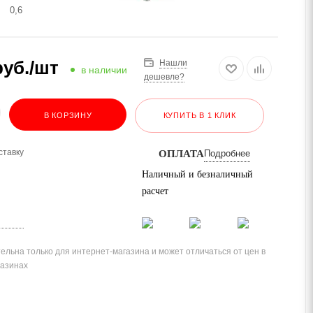
0,6
уб.
/шт
Нашли
в наличии
дешевле?
В КОРЗИНУ
КУПИТЬ В 1 КЛИК
ставку
ОПЛАТА
Подробнее
Наличный и безналичный
расчет
ельна только для интернет-магазина и может отличаться от цен в
газинах