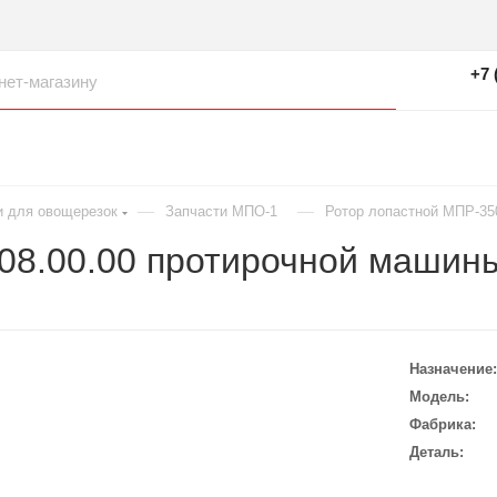
+7 
—
—
и для овощерезок
Запчасти МПО-1
Ротор лопастной МПР-35
.08.00.00 протирочной маши
Назначение
Модель
Фабрика
Деталь