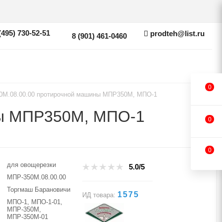
(495) 730-52-51
prodteh@list.ru
8 (901) 461-0460
0
0М.08.00.00 протирочной машины МПР350М, МПО-1
ны МПР350М, МПО-1
0
0
для овощерезки
5.0/5
МПР-350М.08.00.00
Торгмаш Барановичи
1575
ИД товара:
МПО-1, МПО-1-01,
МПР-350М,
МПР-350М-01