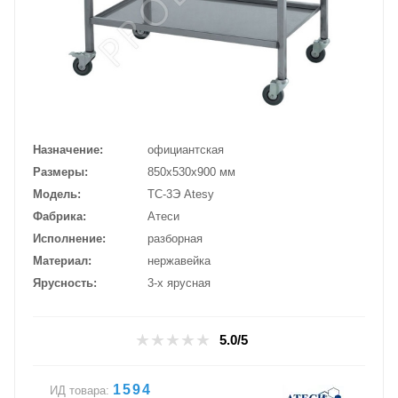
Назначение
официантская
Размеры
850х530х900 мм
Модель
ТС-3Э Atesy
Фабрика
Атеси
Исполнение
разборная
Материал
нержавейка
Ярусность
3-х ярусная
5.0/5
1594
ИД товара: