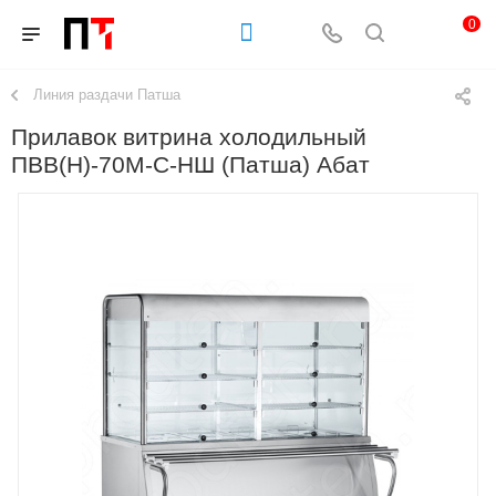
0
Линия раздачи Патша
Прилавок витрина холодильный
ПВВ(Н)-70М-С-НШ (Патша) Абат