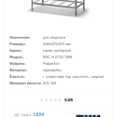
Назначение
для общепита
Размеры
1540х870х870 мм
Каркас
каркас разборный
Модель
ВМС-Н 2/720 ТММ
Фабрика
РефриХол
Материал
нержавейка
Ёмкость
с отверстием под смеситель, сварная
Материал ёмкости
AISI 304
5.0/5
1888
ИД товара: