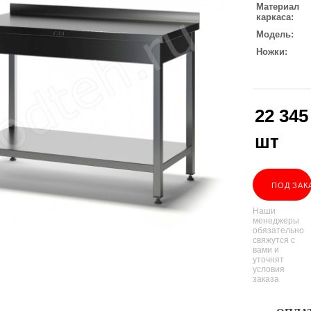
Материал
каркаса
Модель
Ножки
22 345
шт
ПОД ЗАК
Наши
менеджеры
обязательно
свяжутся с
вами и
уточнят
условия
заказа