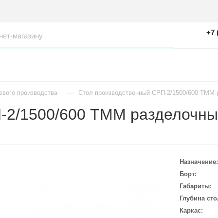
+7 
—
евого производства
Стол производственный СРП-2/1500/600 ТММ 
-2/1500/600 ТММ разделочный
Назначение
Борт
Габариты
Глубина сто
Каркас