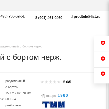
(495) 730-52-51
prodteh@list.ru
8 (901) 461-0460
0
разделочный с бортом нерж.
 с бортом нерж.
0
0
разделочный
5.0/5
с бортом
1500х600х870 мм
1960
ИД товара:
ла
600 мм
разборный