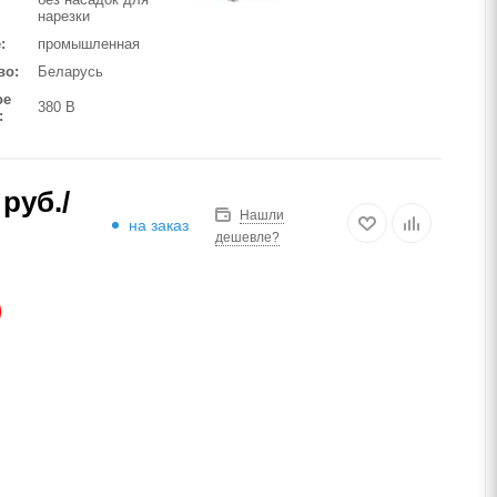
нарезки
е
промышленная
во
Беларусь
ое
380 В
руб.
/
Нашли
на заказ
дешевле?
АЗ