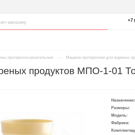
+7 
—
ны протирочно-резательные
Машина протирочная для вареных п
реных продуктов МПО-1-01 Т
Назначение
Размеры
Модель
Фабрика
Комплектац