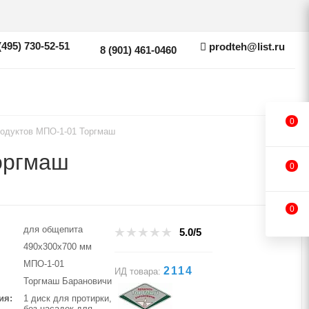
(495) 730-52-51
prodteh@list.ru
8 (901) 461-0460
0
родуктов МПО-1-01 Торгмаш
оргмаш
0
0
для общепита
5.0/5
490х300х700 мм
МПО-1-01
2114
ИД товара:
Торгмаш Барановичи
ия
1 диск для протирки,
без насадок для