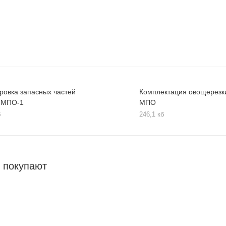
ровка запасных частей
Комплектация овощерезк
 МПО-1
МПО
б
246,1 кб
 покупают