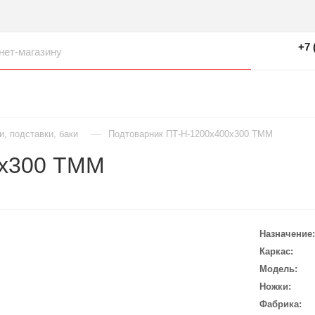
+7 
—
и, подставки, баки
Подтоварник ПТ-Н-1200х400х300 ТММ
0х300 ТММ
Назначение
Каркас
Модель
Ножки
Фабрика