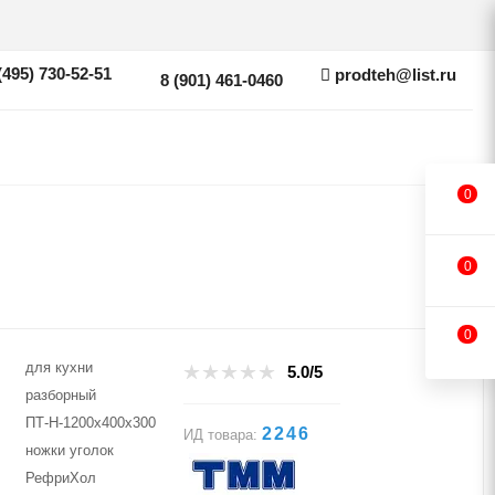
(495) 730-52-51
prodteh@list.ru
8 (901) 461-0460
0
0
0
для кухни
5.0/5
разборный
ПТ-Н-1200х400х300
2246
ИД товара:
ножки уголок
РефриХол