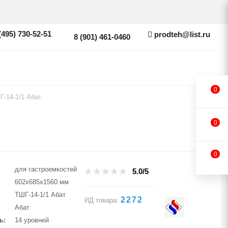
(495) 730-52-51
prodteh@list.ru
8 (901) 461-0460
0
Г-14-1/1 Абат
0
0
для гастроемкостей
5.0/5
602х685х1560 мм
ТШГ-14-1/1 Абат
2272
ИД товара:
Абат
ь
14 уровней