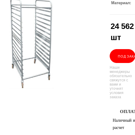
Материал
24 562
шт
ПОД ЗАК
Наши
менеджеры
обязательно
свяжутся с
вами и
уточнят
условия
заказа
ОПЛА
Наличный и
расчет