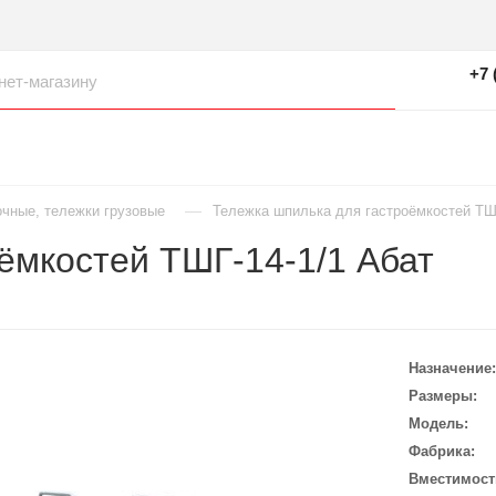
+7 
—
чные, тележки грузовые
Тележка шпилька для гастроёмкостей ТШ
ёмкостей ТШГ-14-1/1 Абат
Назначение
Размеры
Модель
Фабрика
Вместимост