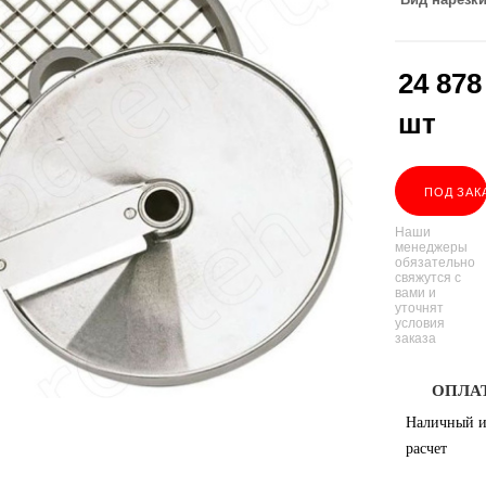
24 878
шт
ПОД ЗАК
Наши
менеджеры
обязательно
свяжутся с
вами и
уточнят
условия
заказа
ОПЛА
Наличный и
расчет