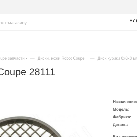
+7 
—
—
oupe запчасти
Диски, ножи Robot Coupe
Диск кубики 8х8х8 м
 Coupe 28111
Назначение
Модель
Фабрика
Деталь
Вид нарезк