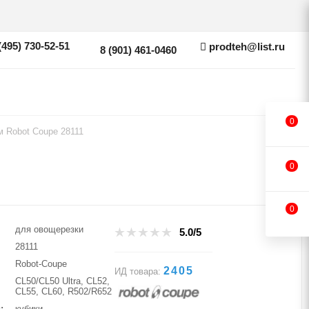
(495) 730-52-51
prodteh@list.ru
8 (901) 461-0460
0
м Robot Coupe 28111
0
0
для овощерезки
5.0/5
28111
Robot-Coupe
2405
ИД товара:
CL50/CL50 Ultra, CL52,
CL55, CL60, R502/R652
и
кубики