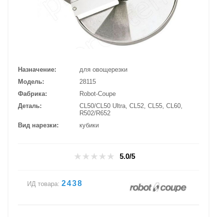
Назначение
для овощерезки
Модель
28115
Фабрика
Robot-Coupe
Деталь
CL50/CL50 Ultra, CL52, CL55, CL60,
R502/R652
Вид нарезки
кубики
5.0/5
2438
ИД товара: