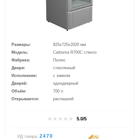
Размеры
825х725х2020 мм
Модель
Carboma R700С стекло
Фабрика
Полюс
Двери
стеклянный
Исполнение
с замком
Дверей
однодверный
Объём
700 л
Открывается
распашной
5.0/5
2470
ИД товара: