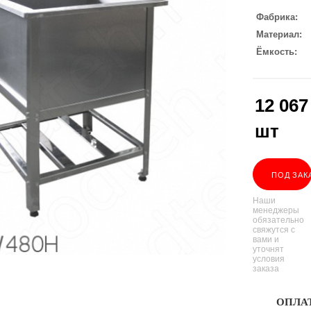
Фабрика
Материал
Ёмкость
12 067
шт
ПОД ЗАК
Наши
менеджеры
обязательно
свяжутся с
вами и
уточнят
условия
заказа
ОПЛА