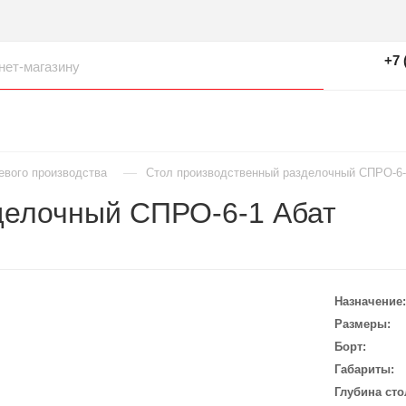
+7 
—
евого производства
Стол производственный разделочный СПРО-6-
делочный СПРО-6-1 Абат
Назначение
Размеры
Борт
Габариты
Глубина сто