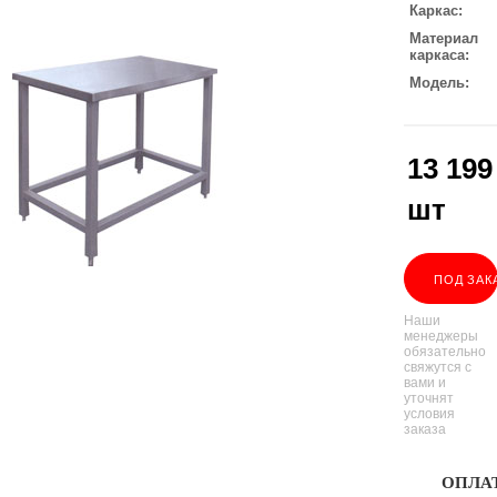
Каркас
Материал
каркаса
Модель
13 199
шт
ПОД ЗАК
Наши
менеджеры
обязательно
свяжутся с
вами и
уточнят
условия
заказа
ОПЛА