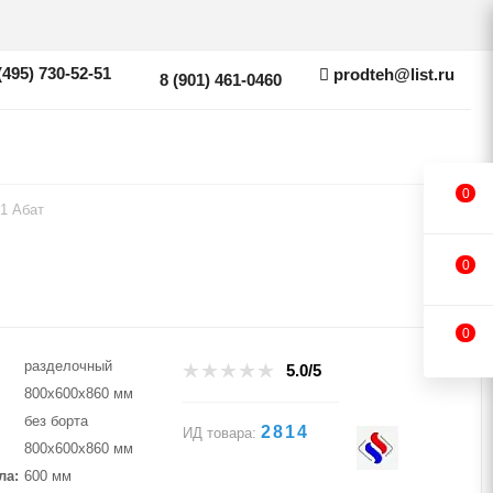
(495) 730-52-51
prodteh@list.ru
8 (901) 461-0460
0
1 Абат
0
0
разделочный
5.0/5
800х600х860 мм
без борта
2814
ИД товара:
800х600х860 мм
ла
600 мм