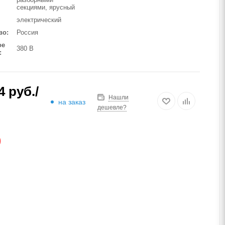
секциями, ярусный
электрический
во
Россия
ое
380 В
4
руб.
/
Нашли
на заказ
дешевле?
АЗ