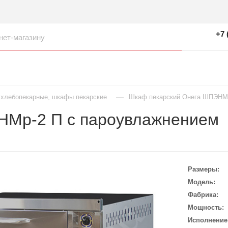
+7 
—
 хлебопекарные, шкафы пекарские
Шкаф пекарский Онега ШПЭНМр
НМр-2 П с пароувлажнением
Размеры
Модель
Фабрика
Мощность
Исполнение