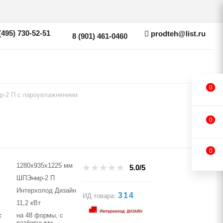
(495) 730-52-51
prodteh@list.ru
8 (901) 461-0460
0
-2 П с пароувлажнением
0
0
1280х935х1225 мм
5.0/5
ШПЭнмр-2 П
Интерхолод Дизайн
314
ИД товара:
11,2 кВт
на 48 формы, с
разборными