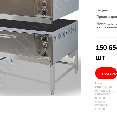
Нагрев
Производст
Номинальн
напряжение
150 65
шт
ПОД ЗАК
Наши
менеджеры
обязательно
свяжутся с
вами и
уточнят
условия
заказа