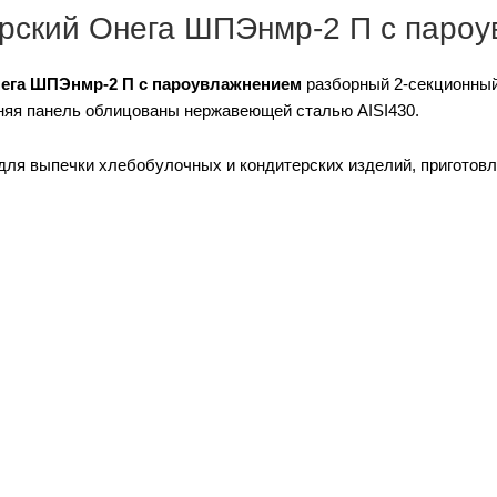
рский Онега ШПЭнмр-2 П с паро
ега ШПЭнмр-2 П с пароувлажнением
разборный 2-секционный 
няя панель облицованы нержавеющей сталью AISI430.
ля выпечки хлебобулочных и кондитерских изделий, приготовле