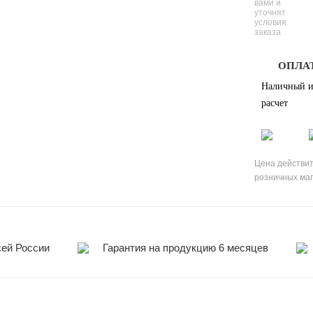
вами и
уточнят
условия
заказа
ОПЛА
Наличный и
расчет
Цена действит
розничных ма
сей России
Гарантия на продукцию 6 месяцев