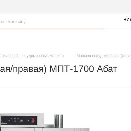
+7 
—
мышленные посудомоечные машины
Машина посудомоечная (лева
ая/правая) МПТ-1700 Абат