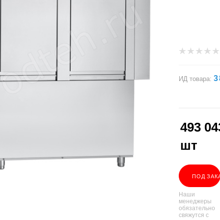
3
ИД товара:
493 04
шт
ПОД ЗАК
Наши
менеджеры
обязательно
свяжутся с