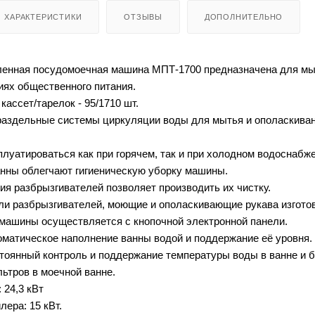
ХАРАКТЕРИСТИКИ
ОТЗЫВЫ
ДОПОЛНИТЕЛЬНО
енная посудомоечная машина МПТ-1700 предназначена для мыть
иях общественного питания.
ассет/тарелок - 95/1710 шт.
раздельные системы циркуляции воды для мытья и ополаскиван
луатироваться как при горячем, так и при холодном водоснабже
нны облегчают гигиеническую уборку машины.
ия разбрызгивателей позволяет производить их чистку.
и разбрызгивателей, моющие и ополаскивающие рукава изготов
машины осуществляется с кнопочной электронной панели.
матическое наполнение ванны водой и поддержание её уровня. 
оянный контроль и поддержание температуры воды в ванне и б
ьтров в моечной ванне.
24,3 кВт
ера: 15 кВт.