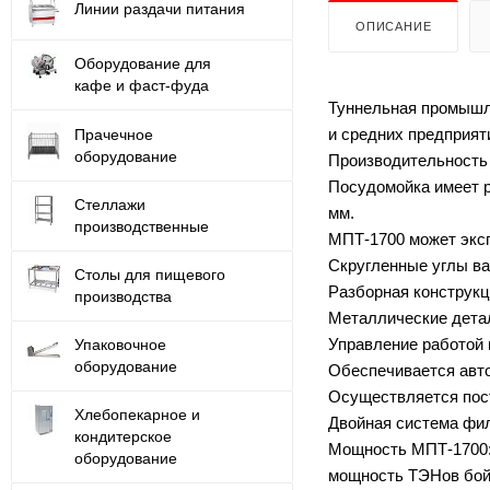
Линии раздачи питания
ОПИСАНИЕ
Оборудование для
кафе и фаст-фуда
Туннельная промышл
и средних предприят
Прачечное
оборудование
Производительность к
Посудомойка имеет 
Стеллажи
мм.
производственные
МПТ-1700 может эксп
Скругленные углы ва
Столы для пищевого
Разборная конструкц
производства
Металлические детал
Управление работой 
Упаковочное
оборудование
Обеспечивается авто
Осуществляется пост
Хлебопекарное и
Двойная система фил
кондитерское
Мощность МПТ-1700: 
оборудование
мощность ТЭНов бойл