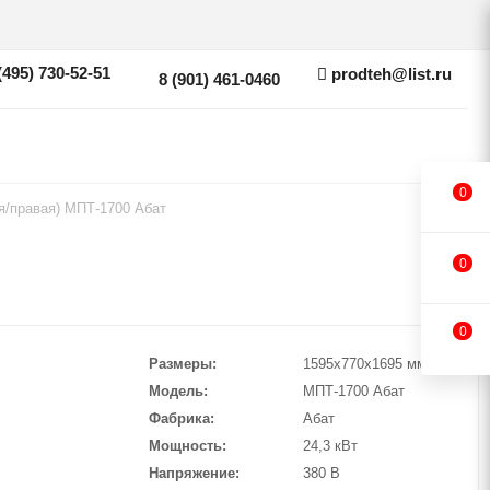
(495) 730-52-51
prodteh@list.ru
8 (901) 461-0460
0
я/правая) МПТ-1700 Абат
0
0
Размеры
1595х770х1695 мм
Модель
МПТ-1700 Абат
Фабрика
Абат
Мощность
24,3 кВт
Напряжение
380 В