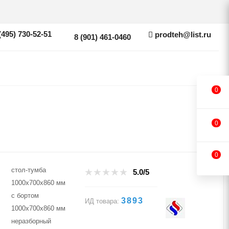
(495) 730-52-51
prodteh@list.ru
8 (901) 461-0460
0
0
0
стол-тумба
5.0/5
1000х700х860 мм
с бортом
3893
ИД товара:
1000х700х860 мм
неразборный