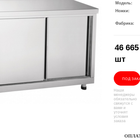
Модель
Ножки
Фабрика
46 665
шт
ПОД ЗАК
Наши
менеджеры
обязательно
свяжутся с
вами и
уточнят
условия
заказа
ОПЛА