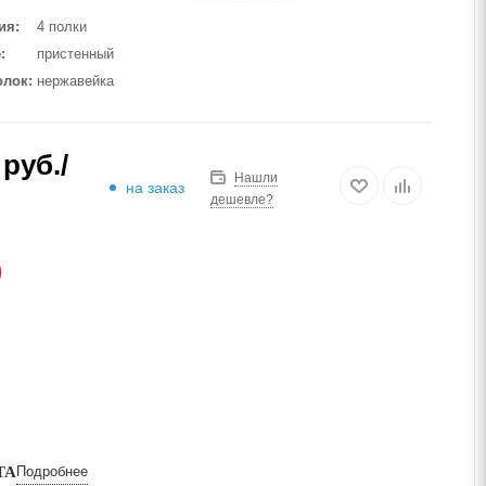
ия
4 полки
е
пристенный
олок
нержавейка
руб.
/
Нашли
на заказ
дешевле?
АЗ
ТА
Подробнее