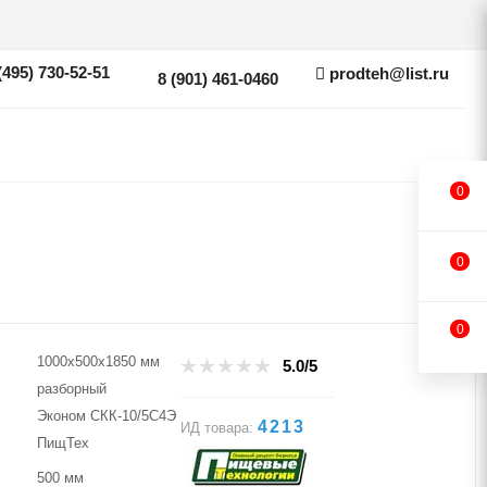
(495) 730-52-51
prodteh@list.ru
8 (901) 461-0460
0
0
0
1000х500х1850 мм
5.0/5
разборный
Эконом СКК-10/5С4Э
4213
ИД товара:
ПищТех
500 мм