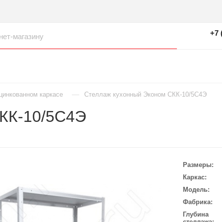
+7 
—
цинкованном каркасе
Стеллаж кухонный Эконом СКК-10/5С4Э
КК-10/5С4Э
Размеры
Каркас
Модель
Фабрика
Глубина
стеллажа