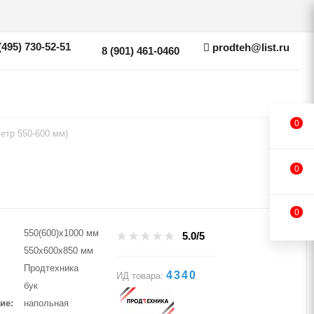
(495) 730-52-51
prodteh@list.ru
8 (901) 461-0460
0
етр 550-600 мм)
0
0
550(600)х1000 мм
5.0/5
550х600х850 мм
Продтехника
4340
ИД товара:
бук
ие
напольная