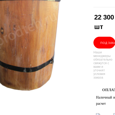
22 300
шт
ПОД ЗАК
Наши
менеджеры
обязательно
свяжутся с
вами и
уточнят
условия
заказа
ОПЛА
Наличный и
расчет