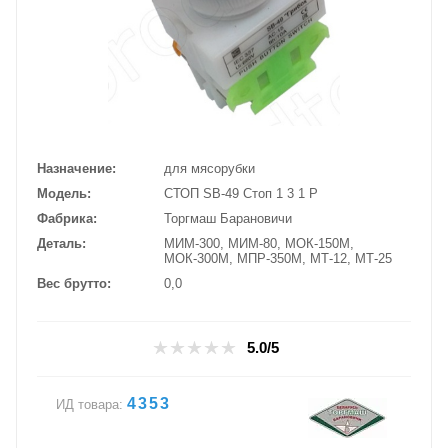
Назначение
для мясорубки
Модель
СТОП SB-49 Стоп 1 3 1 Р
Фабрика
Торгмаш Барановичи
Деталь
МИМ-300, МИМ-80, МОК-150М,
МОК-300М, МПР-350М, МТ-12, МТ-25
Вес брутто
0,0
5.0/5
4353
ИД товара: