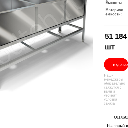
Ёмкость
Материал
ёмкости
51 184
шт
ПОД ЗАК
Наши
менеджеры
обязательно
свяжутся с
вами и
уточнят
условия
заказа
ОПЛА
Наличный и