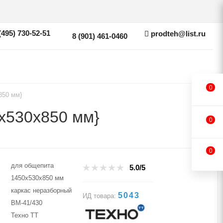
(495) 730-52-51
prodteh@list.ru
8 (901) 461-0460
0
850 мм}
х530х850 мм}
0
0
для общепита
5.0/5
1450х530х850 мм
каркас неразборный
5043
ИД товара:
ВМ-41/430
Техно ТТ