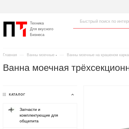
Техника
Для вкусного
Бизнеса
—
—
Главная
Ванны моечные
Ванны моечные на крашеном карка
Ванна моечная трёхсекционн
КАТАЛОГ
Запчасти и
комплектующие для
общепита