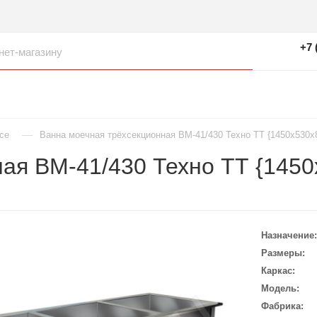
+7 
—
се
Ванна моечная трёхсекционная ВМ-41/430 Техно ТТ {1450х530х
ая ВМ-41/430 Техно ТТ {1450
Назначение
Размеры
Каркас
Модель
Фабрика