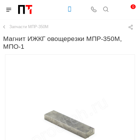
0
Запчасти МПР-350М
Магнит ИЖКГ овощерезки МПР-350М,
МПО-1