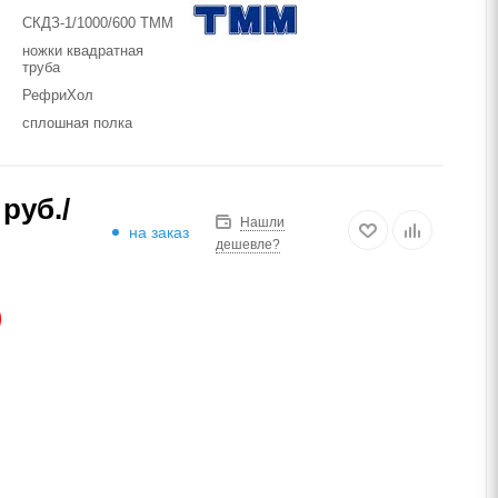
СКДЗ-1/1000/600 ТММ
ножки квадратная
труба
РефриХол
сплошная полка
руб.
/
Нашли
на заказ
дешевле?
АЗ