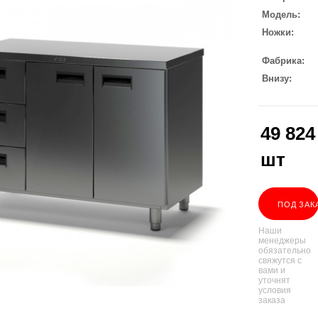
Модель
Ножки
Фабрика
Внизу
49 824
шт
ПОД ЗАК
Наши
менеджеры
обязательно
свяжутся с
вами и
уточнят
условия
заказа