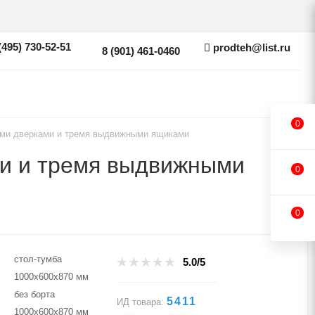
(495) 730-52-51
prodteh@list.ru
8 (901) 461-0460
0
ыми дверками и тремя выдвижными ящиками
ми и тремя выдвижными
0
0
стол-тумба
5.0/5
1000х600х870 мм
без борта
5411
ИД товара:
1000х600х870 мм