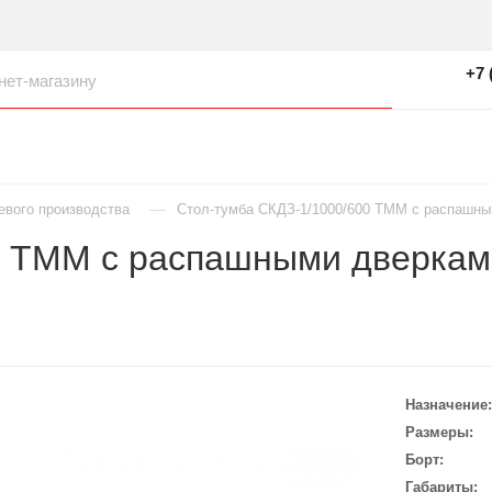
+7 
—
евого производства
Стол-тумба СКДЗ-1/1000/600 ТММ с распашн
0 ТММ с распашными дверка
Назначение
Размеры
Борт
Габариты