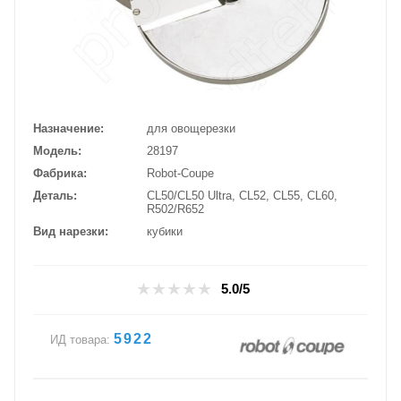
Назначение
для овощерезки
Модель
28197
Фабрика
Robot-Coupe
Деталь
CL50/CL50 Ultra, CL52, CL55, CL60,
R502/R652
Вид нарезки
кубики
5.0/5
5922
ИД товара: