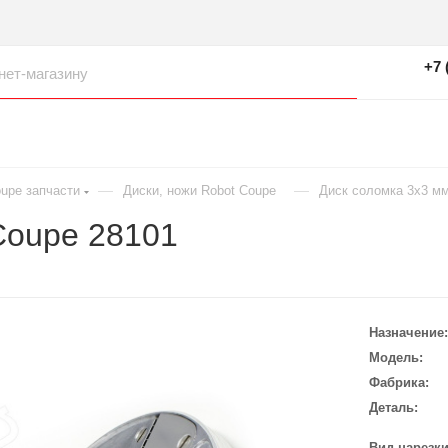
+7 
—
—
oupe запчасти
Диски, ножи Robot Coupe
Диск соломка 3х3 мм
Coupe 28101
Назначение
Модель
Фабрика
Деталь
Вид нарезк