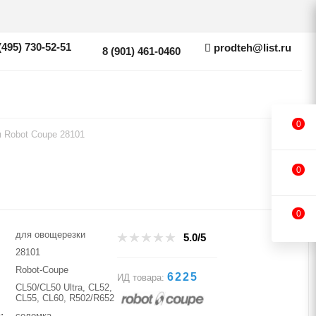
(495) 730-52-51
prodteh@list.ru
8 (901) 461-0460
0
 Robot Coupe 28101
0
0
для овощерезки
5.0/5
28101
Robot-Coupe
6225
ИД товара:
CL50/CL50 Ultra, CL52,
CL55, CL60, R502/R652
и
соломка