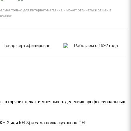
ельна только для интернет-магазина и может отличаться от цен в
газинах
Товар сертифицирован
Работаем с 1992 года
уды в горячих цехах и моечных отделениях профессиональных
КН-2 или КН-3) и сама полка кухонная ПН.