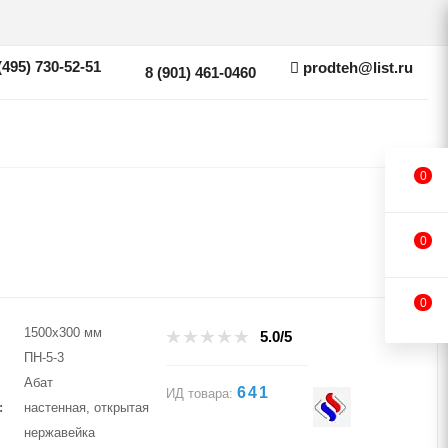
(495) 730-52-51
prodteh@list.ru
8 (901) 461-0460
0
0
0
1500х300 мм
5.0/5
ПН-5-3
Абат
641
ИД товара:
настенная, открытая
нержавейка