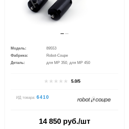
Модель
89553
Фабрика
Robot-Coupe
Деталь
для МР 350, для МР 450
5.0/5
6410
ИД товара:
14 850
руб.
/шт