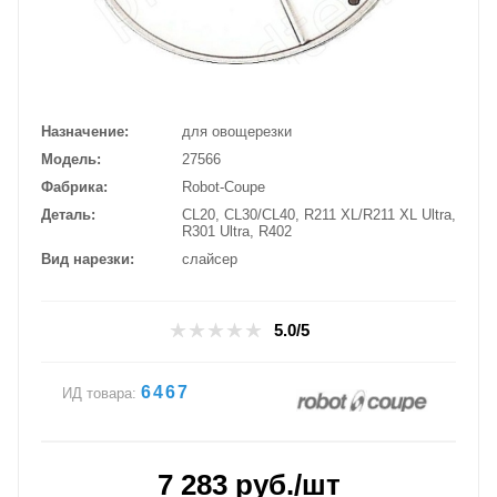
Назначение
для овощерезки
Модель
27566
Фабрика
Robot-Coupe
Деталь
CL20, CL30/CL40, R211 XL/R211 XL Ultra,
R301 Ultra, R402
Вид нарезки
слайсер
5.0/5
6467
ИД товара:
7 283
руб.
/шт