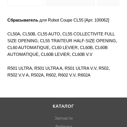
Сбрасыватель
для Robot Coupe CL55 [Арт. 100062]
CL50A, CL50B, CL55 AUTO, CL55 COLLECTIVITE FULL
SIZE OPENING, CL55 TRAITEUR HALF-SIZE OPENING,
CL60 AUTOMATIQUE, CL60 LEVIER, CL60B, CL60B
AUTOMATIQUE, CL60B LEVIER, CL60B V.V
R501 ULTRA, R501 ULTRA A, R501 ULTRA V.V, R502,
R502 V.V A, R502A, R602, R602 V.V, R602A
КАТАЛОГ
Запчасти
Фабрики