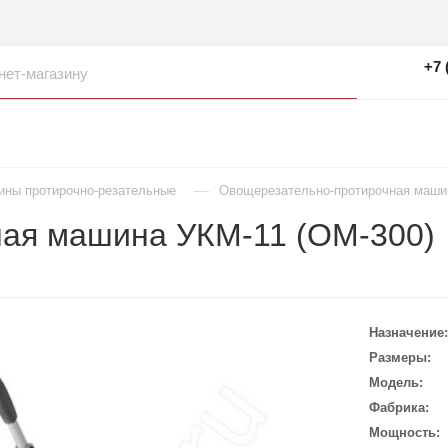
+7 
—
ны протирочно-резательные
Овощерезательно-протирочная маши
ая машина УКМ-11 (ОМ-300)
Назначение
Размеры
Модель
Фабрика
Мощность