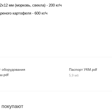
х12 мм (морковь, свекла) - 200 кг/ч
реного картофеля - 600 кг/ч
г оборудования
Паспорт УКМ.pdf
ш.pdf
5,9 мб
 покупают