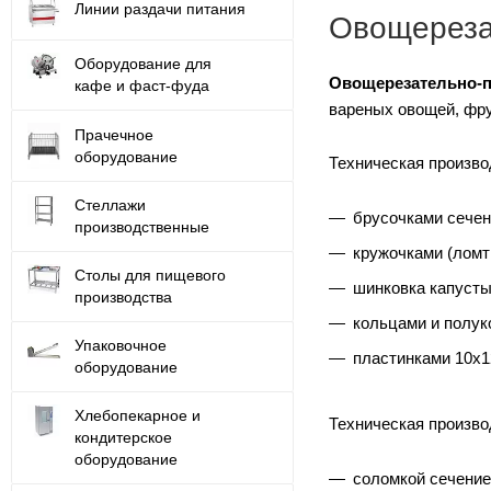
Линии раздачи питания
Овощереза
Оборудование для
Овощерезательно-п
кафе и фаст-фуда
вареных овощей, фру
Прачечное
оборудование
Техническая произво
Стеллажи
брусочками сечени
производственные
кружочками (ломти
Столы для пищевого
шинковка капусты 
производства
кольцами и полуко
Упаковочное
пластинками 10х12
оборудование
Хлебопекарное и
Техническая произво
кондитерское
оборудование
соломкой сечением