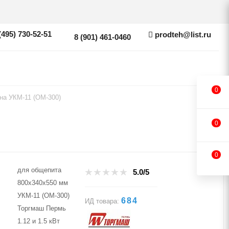
(495) 730-52-51
prodteh@list.ru
8 (901) 461-0460
0
на УКМ-11 (ОМ-300)
0
0
для общепита
5.0/5
800х340х550 мм
УКМ-11 (ОМ-300)
684
ИД товара:
Торгмаш Пермь
1.12 и 1.5 кВт