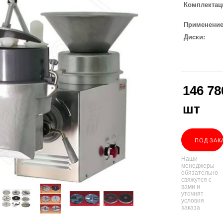
Комплектац
Применени
Диски
146 78
шт
ПОД ЗАК
Наши
менеджеры
обязательно
свяжутся с
вами и
уточнят
условия
заказа