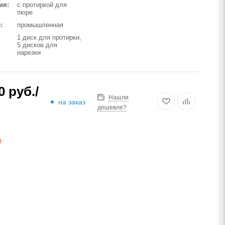
ия
с протиркой для
пюре
е
промышленная
1 диск для протирки,
5 дисков для
нарезки
0
руб.
/
Нашли
на заказ
дешевле?
АЗ