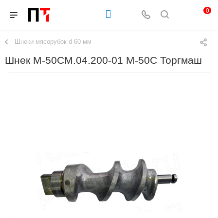
0
Шнеки мясорубок d 60 мм
Шнек М-50СМ.04.200-01 М-50С Торгмаш