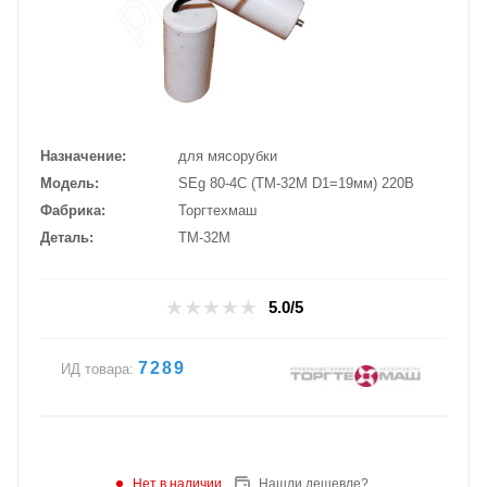
Назначение
для мясорубки
Модель
SEg 80-4С (ТМ-32М D1=19мм) 220В
Фабрика
Торгтехмаш
Деталь
ТМ-32М
5.0/5
7289
ИД товара:
Нет в наличии
Нашли дешевле?