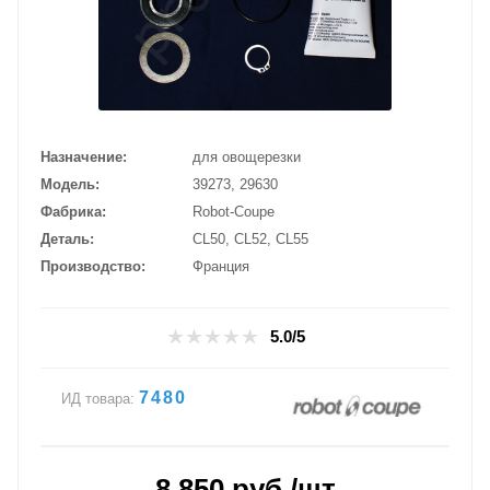
Назначение
для овощерезки
Модель
39273, 29630
Фабрика
Robot-Coupe
Деталь
CL50, CL52, CL55
Производство
Франция
5.0/5
7480
ИД товара:
8 850
руб.
/шт