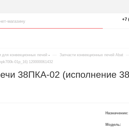
+7 
—
и для конвекционных печей
Запчасти конвекционных печей Abat
mpk700k-01p_16) 120000061432
печи 38ПКА-02 (исполнение 3
Назначение
Модель