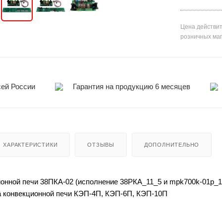
Цена действит
розничных ма
сей России
Гарантия на продукцию 6 месяцев
ХАРАКТЕРИСТИКИ
ОТЗЫВЫ
ДОПОЛНИТЕЛЬНО
онной печи 38ПКА-02 (исполнение 38РКА_11_5 и mpk700k-01p_16
а конвекционной печи КЭП-4П, КЭП-6П, КЭП-10П