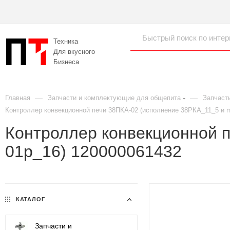
Техника
Для вкусного
Бизнеса
—
—
Главная
Запчасти и комплектующие для общепита
Запчаст
Контроллер конвекционной печи 38ПКА-02 (исполнение 38РКА_11_5 и 
Контроллер конвекционной 
01p_16) 120000061432
КАТАЛОГ
Запчасти и