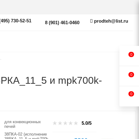
(495) 730-52-51
prodteh@list.ru
8 (901) 461-0460
0
—
0
8РКА_11_5 и mpk700k-
0
для конвекционных
5.0/5
печей
38ПКА-02 (исполнение
38РКА_11_5 и mpk700k-