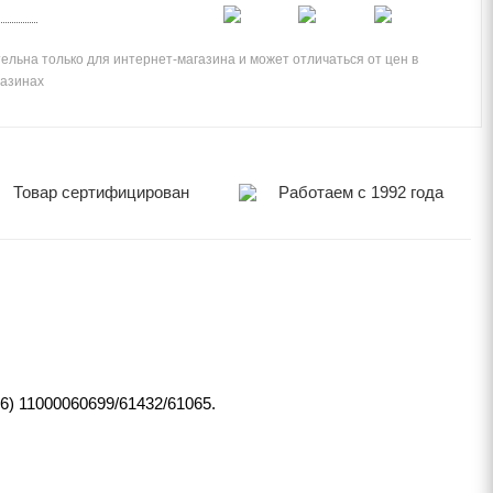
ельна только для интернет-магазина и может отличаться от цен в
газинах
Товар сертифицирован
Работаем с 1992 года
) 11000060699/61432/61065.