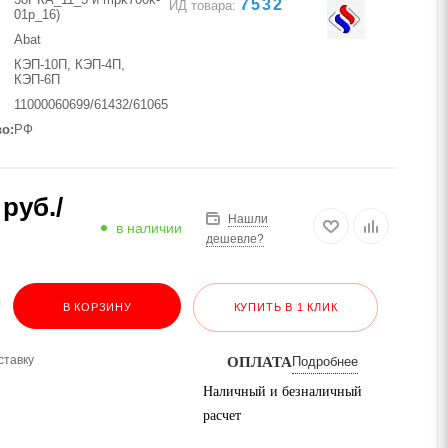
7532
ИД товара:
01p_16)
Abat
КЭП-10П, КЭП-4П,
КЭП-6П
11000060699/61432/61065
во
РФ
руб.
/
Нашли
в наличии
дешевле?
В КОРЗИНУ
КУПИТЬ В 1 КЛИК
ставку
ОПЛАТА
Подробнее
Наличный и безналичный
расчет