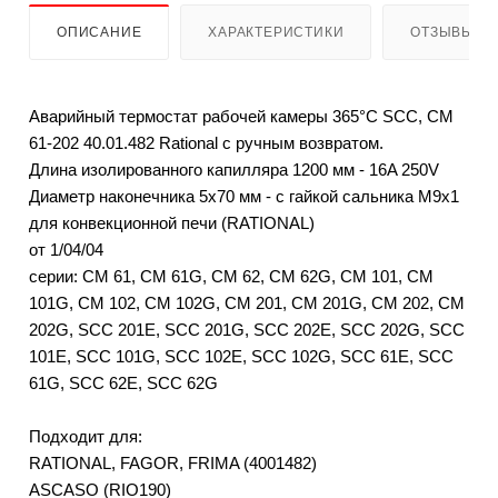
ОПИСАНИЕ
ХАРАКТЕРИСТИКИ
ОТЗЫВЫ
Аварийный термостат рабочей камеры 365°C SCC, CM
61-202 40.01.482 Rational с ручным возвратом.
Длина изолированного капилляра 1200 мм - 16A 250V
Диаметр наконечника 5x70 мм - с гайкой сальника M9x1
для конвекционной печи (RATIONAL)
от 1/04/04
серии: CM 61, CM 61G, CM 62, CM 62G, CM 101, CM
101G, CM 102, CM 102G, CM 201, CM 201G, CM 202, CM
202G, SCC 201E, SCC 201G, SCC 202E, SCC 202G, SCC
101E, SCC 101G, SCC 102E, SCC 102G, SCC 61E, SCC
61G, SCC 62E, SCC 62G
Подходит для:
RATIONAL, FAGOR, FRIMA (4001482)
ASCASO (RIO190)