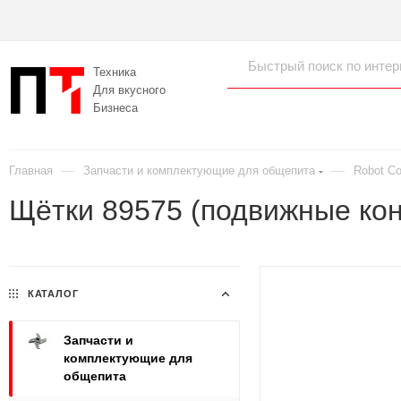
Техника
Для вкусного
Бизнеса
—
—
Главная
Запчасти и комплектующие для общепита
Robot C
Щётки 89575 (подвижные кон
КАТАЛОГ
Запчасти и
комплектующие для
общепита