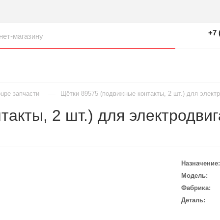
+7 
—
oupe запчасти
Щётки 89575 (подвижные контакты, 2 шт.) для элек
такты, 2 шт.) для электродв
Назначение
Модель
Фабрика
Деталь