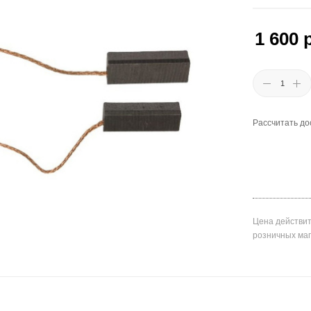
1 600
р
Рассчитать до
Цена действит
розничных ма