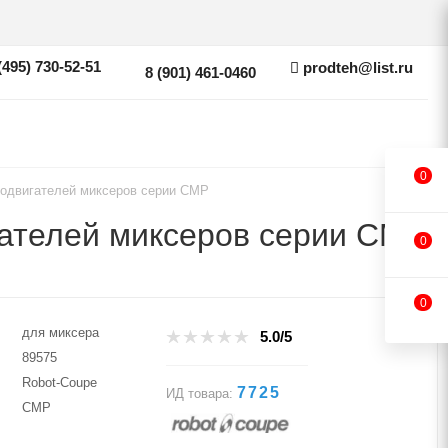
(495) 730-52-51
prodteh@list.ru
8 (901) 461-0460
0
тродвигателей миксеров серии CMP
игателей миксеров серии CMP
0
0
для миксера
5.0/5
89575
Robot-Coupe
7725
ИД товара:
CMP