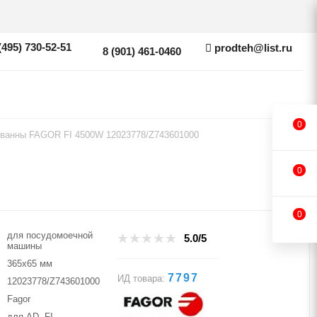
(495) 730-52-51
prodteh@list.ru
8 (901) 461-0460
0
ванны FAGOR FI 4500W 12023778/Z743601000
0
0
для посудомоечной
5.0/5
машины
365х65 мм
7797
ИД товара:
12023778/Z743601000
Fagor
для AD, FI