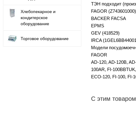
ТЭН подходит (произ
FAGOR (Z743601000)
Хлебопекарное и
кондитерское
BACKER FACSA
оборудование
EPMS
GEV (418529)
Торговое оборудование
IRCA (1GEL6BB44001
Модели посудомоеч
FAGOR
AD-120, AD-120B, AD
100AR, FI-100BBTUK, 
ECO-120, FI-100, FI-1
С этим товаром