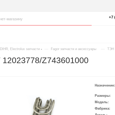
+7 
—
—
IHR, Electrolux запчасти
Fagor запчасти и аксессуары
ТЭН 
 12023778/Z743601000
Назначение
Размеры
Модель
Фабрика
Деталь