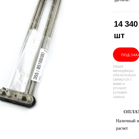
14 340
шт
ПОД ЗАК
Наши
менеджеры
обязательно
свяжутся с
вами и
уточнят
условия
заказа
ОПЛА
Наличный и
расчет