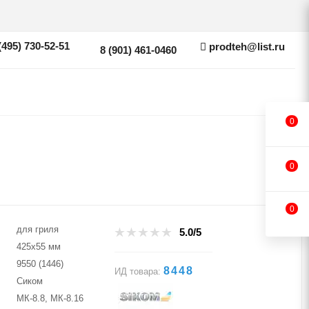
(495) 730-52-51
prodteh@list.ru
8 (901) 461-0460
0
0
0
для гриля
5.0/5
425х55 мм
9550 (1446)
8448
ИД товара:
Сиком
МК-8.8, МК-8.16