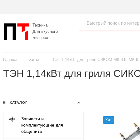
Техника
Для вкусного
Бизнеса
—
—
Главная
Хиты
ТЭН 1,14кВт для гриля СИКОМ МК-8.8, МК-8.
ТЭН 1,14кВт для гриля СИКО
КАТАЛОГ
Запчасти и
Хит
комплектующие для
общепита