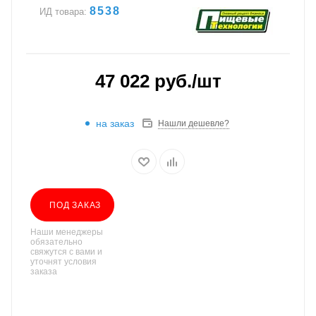
8538
ИД товара:
47 022
руб.
/шт
на заказ
Нашли дешевле?
ПОД ЗАКАЗ
Наши менеджеры
обязательно
свяжутся с вами и
уточнят условия
заказа