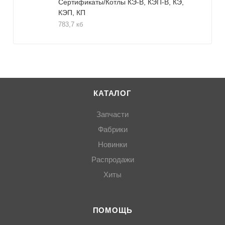
Сертификаты/Котлы КЭ-В, КЭП-В, КЭ,
КЭП, КП
783,7 кб
КАТАЛОГ
Запчасти
Фабрики
Новинки
Распродажи
Хиты
ПОМОЩЬ