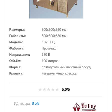
Размеры
800х800х850 мм
Габариты
800x800x850 мм
Модель
КЭ-100Ц
Фабрика
Проммаш
Напряжение
380 В
Объём
100 литров
Форма
прямоугольный варочный сосуд
Крышка
негерметичная крышка
5.0/5
858
ИД товара: