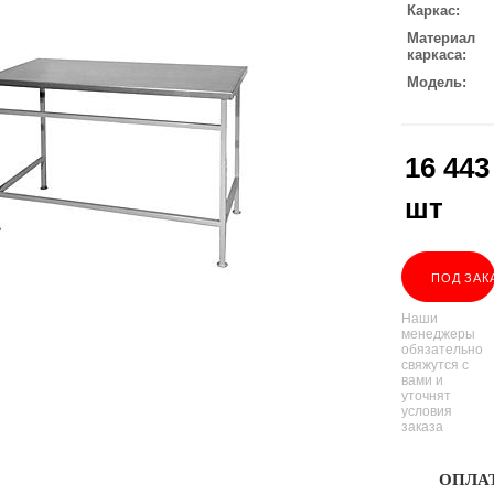
Каркас
Материал
каркаса
Модель
16 443
шт
ПОД ЗАК
Наши
менеджеры
обязательно
свяжутся с
вами и
уточнят
условия
заказа
ОПЛА