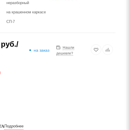
неразборный
на крашенном каркасе
СП-7
руб.
/
Нашли
на заказ
дешевле?
АЗ
ТА
Подробнее