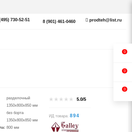
(495) 730-52-51
prodteh@list.ru
8 (901) 461-0460
0
0
0
разделочный
5.0/5
1350х800х850 мм
без борта
894
ИД товара:
1350х800х850 мм
ла
800 мм