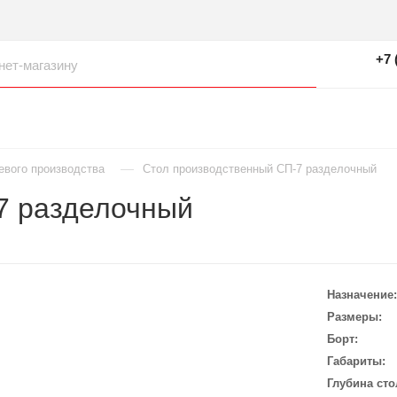
+7 
—
евого производства
Стол производственный СП-7 разделочный
7 разделочный
Назначение
Размеры
Борт
Габариты
Глубина сто