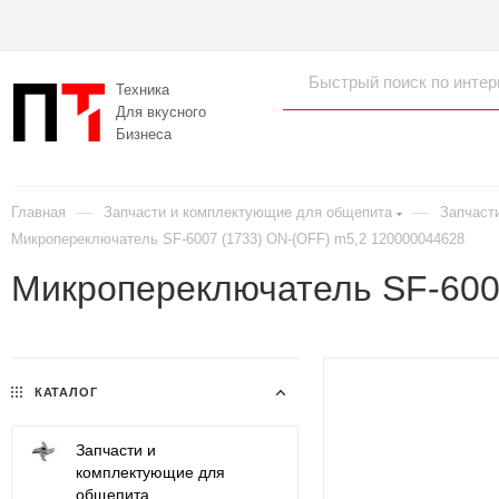
Техника
Для вкусного
Бизнеса
—
—
Главная
Запчасти и комплектующие для общепита
Запчаст
Микропереключатель SF-6007 (1733) ON-(OFF) m5,2 120000044628
Микропереключатель SF-600
КАТАЛОГ
Запчасти и
комплектующие для
общепита