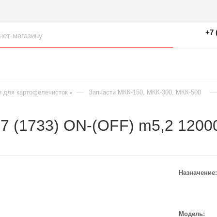
+7 
—
—
и для картофелечисток
Запчасти МКК-150, МКК-300, МКК-500
7 (1733) ON-(OFF) m5,2 1200
Назначение
Модель