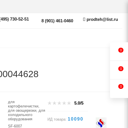
(495) 730-52-51
prodteh@list.ru
8 (901) 461-0460
0
0
00044628
0
для
5.0/5
картофелечистки,
для овощерезки, для
холодильного
10090
оборудования
ИД товара:
SF-6007