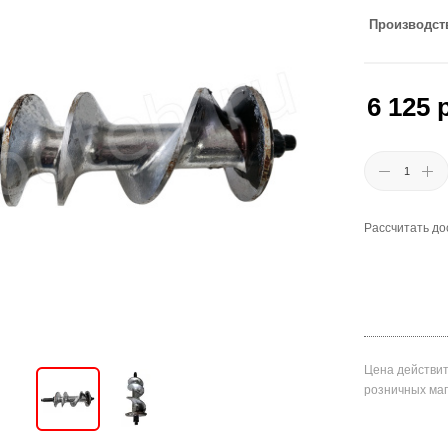
Производст
6 125
р
Рассчитать до
Цена действит
розничных ма