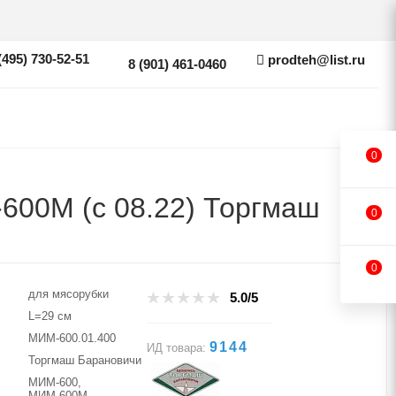
(495) 730-52-51
prodteh@list.ru
8 (901) 461-0460
0
600М (с 08.22) Торгмаш
0
0
для мясорубки
5.0/5
L=29 см
МИМ-600.01.400
9144
ИД товара:
Торгмаш Барановичи
МИМ-600,
МИМ-600М